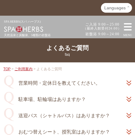
SPA HERBS(スパ ハーブス)
ご入浴 9:00～25:00
（最終入館受付24:00）
岩盤浴 9:00～24:00
天然温泉と炭酸泉、
5種類の岩盤浴
MENU
よくあるご質問
faq
TOP
>
ご利用案内
> よくあるご質問
営業時間・定休日を教えてください。
駐車場、駐輪場はありますか？
送迎バス（シャトルバス）はありますか？
おむつ替えシート、授乳室はありますか？