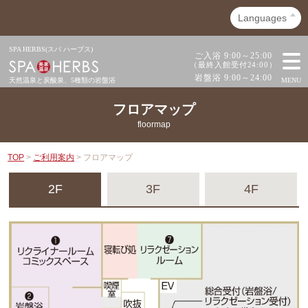
SPA HERBS(スパ ハーブス)
ご入浴 9:00～25:00
（最終入館受付24:00）
岩盤浴 9:00～24:00
天然温泉と炭酸泉、
5種類の岩盤浴
MENU
フロアマップ
floormap
TOP
>
ご利用案内
> フロアマップ
2F
3F
4F